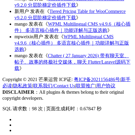
v9.2.0 分层阶梯定价插件下载
》
新用户
发表在《
Tiered Pricing Table for WooCommerce
v9.2.0 分层阶梯定价插件下载
》
mango
发表在《
WPML Multilingual CMS v4.9.6（核心插
件） 多语言核心插件｜功能详解与正版选购
》
mpweixin用户
发表在《
WPML Multilingual CMS
v4.9.6（核心插件） 多语言核心插件｜功能详解与正版
选购
》
mango
发表在《
Chatter ( 27 January 2026) 带有聊天室、
帖子、故事的终极社交媒体，聊天 Flutter/Laravel源码下
载
》
Copyright © 2021 芒果运营 ICP证:
粤ICP备2021156486号
|
新手
必读
|
隐私政策
|
联系我们/Contact Us
|
联盟推广
|
用户协议
DISCLAIMER
：All plugins & themes belong to their original
copyright developers.
SQL 请求数：98 次
|
页面生成耗时：0.67847 秒