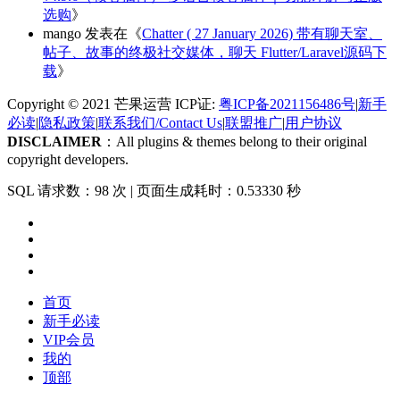
选购
》
mango
发表在《
Chatter ( 27 January 2026) 带有聊天室、
帖子、故事的终极社交媒体，聊天 Flutter/Laravel源码下
载
》
Copyright © 2021 芒果运营 ICP证:
粤ICP备2021156486号
|
新手
必读
|
隐私政策
|
联系我们/Contact Us
|
联盟推广
|
用户协议
DISCLAIMER
：All plugins & themes belong to their original
copyright developers.
SQL 请求数：98 次
|
页面生成耗时：0.53330 秒
首页
新手必读
VIP会员
我的
顶部