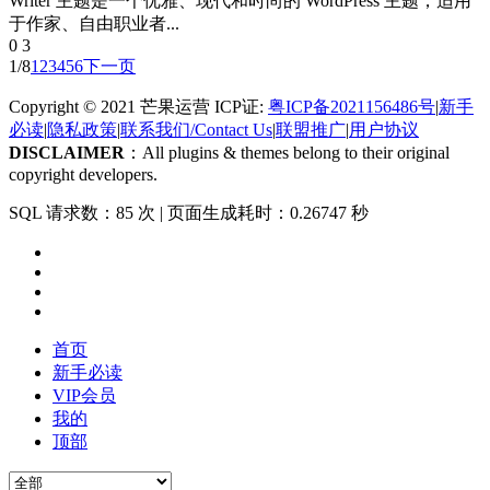
Writer 主题是一个优雅、现代和时尚的 WordPress 主题，适用
于作家、自由职业者...
0
3
1/8
1
2
3
4
5
6
下一页
Copyright © 2021 芒果运营 ICP证:
粤ICP备2021156486号
|
新手
必读
|
隐私政策
|
联系我们/Contact Us
|
联盟推广
|
用户协议
DISCLAIMER
：All plugins & themes belong to their original
copyright developers.
SQL 请求数：85 次
|
页面生成耗时：0.26747 秒
首页
新手必读
VIP会员
我的
顶部