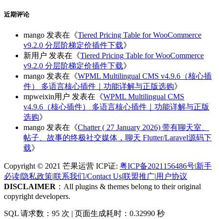
近期评论
mango
发表在《
Tiered Pricing Table for WooCommerce
v9.2.0 分层阶梯定价插件下载
》
新用户
发表在《
Tiered Pricing Table for WooCommerce
v9.2.0 分层阶梯定价插件下载
》
mango
发表在《
WPML Multilingual CMS v4.9.6（核心插
件） 多语言核心插件｜功能详解与正版选购
》
mpweixin用户
发表在《
WPML Multilingual CMS
v4.9.6（核心插件） 多语言核心插件｜功能详解与正版
选购
》
mango
发表在《
Chatter ( 27 January 2026) 带有聊天室、
帖子、故事的终极社交媒体，聊天 Flutter/Laravel源码下
载
》
Copyright © 2021 芒果运营 ICP证:
粤ICP备2021156486号
|
新手
必读
|
隐私政策
|
联系我们/Contact Us
|
联盟推广
|
用户协议
DISCLAIMER
：All plugins & themes belong to their original
copyright developers.
SQL 请求数：95 次
|
页面生成耗时：0.32990 秒