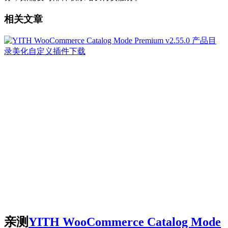
相关文章
亲测
YITH WooCommerce Catalog Mode