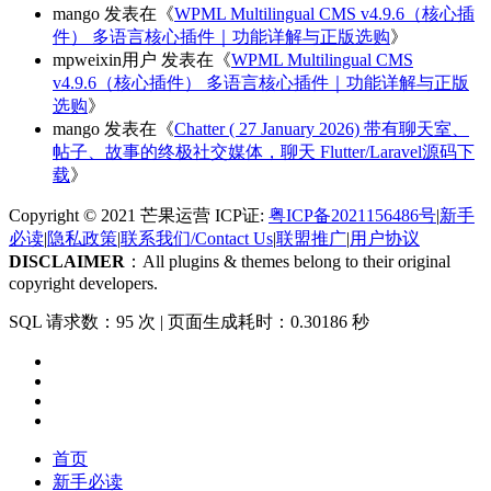
mango
发表在《
WPML Multilingual CMS v4.9.6（核心插
件） 多语言核心插件｜功能详解与正版选购
》
mpweixin用户
发表在《
WPML Multilingual CMS
v4.9.6（核心插件） 多语言核心插件｜功能详解与正版
选购
》
mango
发表在《
Chatter ( 27 January 2026) 带有聊天室、
帖子、故事的终极社交媒体，聊天 Flutter/Laravel源码下
载
》
Copyright © 2021 芒果运营 ICP证:
粤ICP备2021156486号
|
新手
必读
|
隐私政策
|
联系我们/Contact Us
|
联盟推广
|
用户协议
DISCLAIMER
：All plugins & themes belong to their original
copyright developers.
SQL 请求数：95 次
|
页面生成耗时：0.30186 秒
首页
新手必读