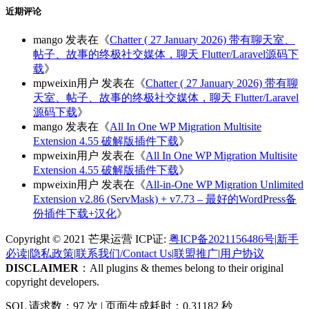
近期评论
mango
发表在《
Chatter ( 27 January 2026) 带有聊天室、
帖子、故事的终极社交媒体，聊天 Flutter/Laravel源码下
载
》
mpweixin用户
发表在《
Chatter ( 27 January 2026) 带有聊
天室、帖子、故事的终极社交媒体，聊天 Flutter/Laravel
源码下载
》
mango
发表在《
All In One WP Migration Multisite
Extension 4.55 破解版插件下载
》
mpweixin用户
发表在《
All In One WP Migration Multisite
Extension 4.55 破解版插件下载
》
mpweixin用户
发表在《
All-in-One WP Migration Unlimited
Extension v2.86 (ServMask) + v7.73 – 最好的WordPress备
份插件下载+汉化
》
Copyright © 2021 芒果运营 ICP证:
粤ICP备2021156486号
|
新手
必读
|
隐私政策
|
联系我们/Contact Us
|
联盟推广
|
用户协议
DISCLAIMER
：All plugins & themes belong to their original
copyright developers.
SQL 请求数：97 次
|
页面生成耗时：0.31182 秒