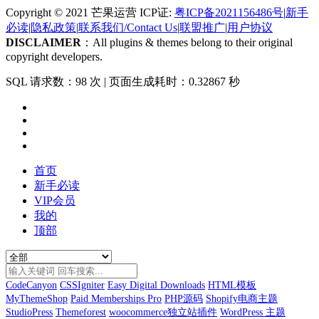
Copyright © 2021 芒果运营 ICP证:
粤ICP备2021156486号
|
新手
必读
|
隐私政策
|
联系我们/Contact Us
|
联盟推广
|
用户协议
DISCLAIMER
：All plugins & themes belong to their original
copyright developers.
SQL 请求数：98 次
|
页面生成耗时：0.32867 秒
首页
新手必读
VIP会员
我的
顶部
CodeCanyon
CSSIgniter
Easy Digital Downloads
HTML模板
MyThemeShop
Paid Memberships Pro
PHP源码
Shopify电商主题
StudioPress
Themeforest
woocommerce独立站插件
WordPress 主题