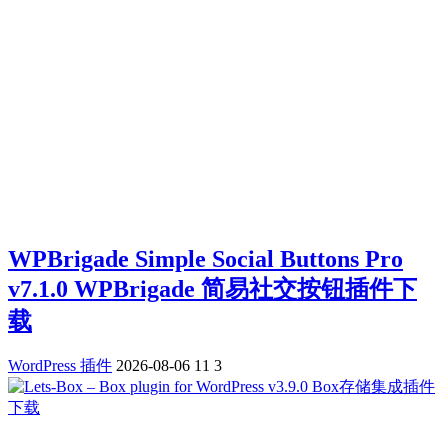
WPBrigade Simple Social Buttons Pro
v7.1.0 WPBrigade 简易社交按钮插件下
载
WordPress 插件
2026-08-06
11
3