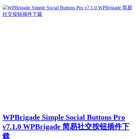
WPBrigade Simple Social Buttons Pro
v7.1.0 WPBrigade 简易社交按钮插件下
载