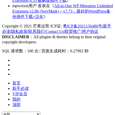
Extension 4.55 破解版插件下载
》
mpweixin用户
发表在《
All-in-One WP Migration Unlimited
Extension v2.86 (ServMask) + v7.73 – 最好的WordPress备
份插件下载+汉化
》
Copyright © 2021 芒果运营 ICP证:
粤ICP备2021156486号
|
新手
必读
|
隐私政策
|
联系我们/Contact Us
|
联盟推广
|
用户协议
DISCLAIMER
：All plugins & themes belong to their original
copyright developers.
SQL 请求数：100 次
|
页面生成耗时：0.27992 秒
首页
新手必读
VIP会员
我的
顶部