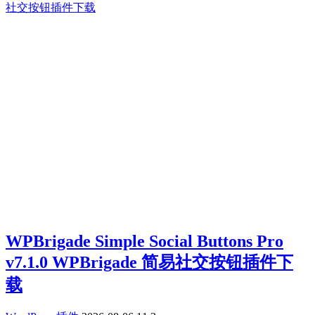
WPBrigade Simple Social Buttons Pro
v7.1.0 WPBrigade 简易社交按钮插件下
载