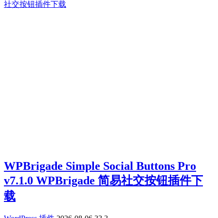
WPBrigade Simple Social Buttons Pro
v7.1.0 WPBrigade 简易社交按钮插件下
载