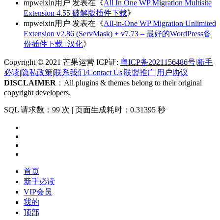
mpweixin用户
发表在《
All In One WP Migration Multisite
Extension 4.55 破解版插件下载
》
mpweixin用户
发表在《
All-in-One WP Migration Unlimited
Extension v2.86 (ServMask) + v7.73 – 最好的WordPress备
份插件下载+汉化
》
Copyright © 2021 芒果运营 ICP证:
粤ICP备2021156486号
|
新手
必读
|
隐私政策
|
联系我们/Contact Us
|
联盟推广
|
用户协议
DISCLAIMER
：All plugins & themes belong to their original
copyright developers.
SQL 请求数：99 次
|
页面生成耗时：0.31395 秒
首页
新手必读
VIP会员
我的
顶部