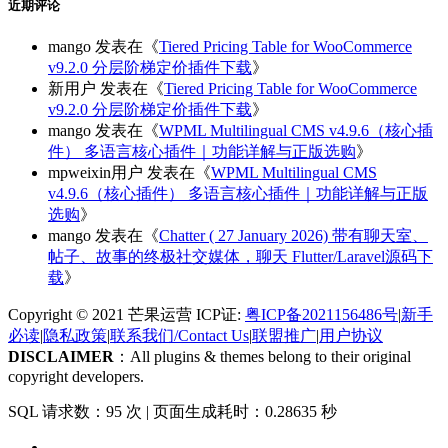
近期评论
mango
发表在《
Tiered Pricing Table for WooCommerce
v9.2.0 分层阶梯定价插件下载
》
新用户
发表在《
Tiered Pricing Table for WooCommerce
v9.2.0 分层阶梯定价插件下载
》
mango
发表在《
WPML Multilingual CMS v4.9.6（核心插
件） 多语言核心插件｜功能详解与正版选购
》
mpweixin用户
发表在《
WPML Multilingual CMS
v4.9.6（核心插件） 多语言核心插件｜功能详解与正版
选购
》
mango
发表在《
Chatter ( 27 January 2026) 带有聊天室、
帖子、故事的终极社交媒体，聊天 Flutter/Laravel源码下
载
》
Copyright © 2021 芒果运营 ICP证:
粤ICP备2021156486号
|
新手
必读
|
隐私政策
|
联系我们/Contact Us
|
联盟推广
|
用户协议
DISCLAIMER
：All plugins & themes belong to their original
copyright developers.
SQL 请求数：95 次
|
页面生成耗时：0.28635 秒