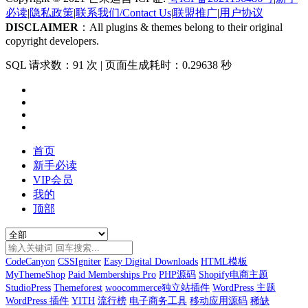
必读
|
隐私政策
|
联系我们/Contact Us
|
联盟推广
|
用户协议
DISCLAIMER
：All plugins & themes belong to their original
copyright developers.
SQL 请求数：91 次
|
页面生成耗时：0.29638 秒
首页
新手必读
VIP会员
我的
顶部
CodeCanyon
CSSIgniter
Easy Digital Downloads
HTML模板
MyThemeShop
Paid Memberships Pro
PHP源码
Shopify电商主题
StudioPress
Themeforest
woocommerce独立站插件
WordPress 主题
WordPress 插件
YITH
流行榜
电子商务工具
移动应用源码
稀缺