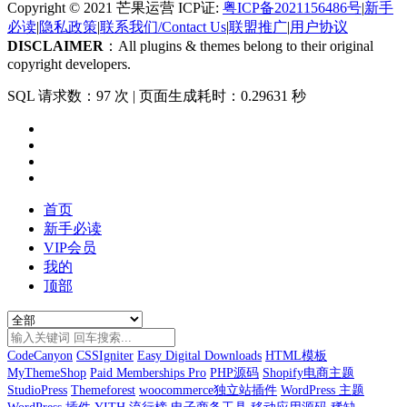
Copyright © 2021 芒果运营 ICP证:
粤ICP备2021156486号
|
新手
必读
|
隐私政策
|
联系我们/Contact Us
|
联盟推广
|
用户协议
DISCLAIMER
：All plugins & themes belong to their original
copyright developers.
SQL 请求数：97 次
|
页面生成耗时：0.29631 秒
首页
新手必读
VIP会员
我的
顶部
CodeCanyon
CSSIgniter
Easy Digital Downloads
HTML模板
MyThemeShop
Paid Memberships Pro
PHP源码
Shopify电商主题
StudioPress
Themeforest
woocommerce独立站插件
WordPress 主题