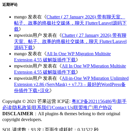
近期评论
mango
发表在《
Chatter ( 27 January 2026) 带有聊天室、
帖子、故事的终极社交媒体，聊天 Flutter/Laravel源码下
载
》
mpweixin用户
发表在《
Chatter ( 27 January 2026) 带有聊
天室、帖子、故事的终极社交媒体，聊天 Flutter/Laravel
源码下载
》
mango
发表在《
All In One WP Migration Multisite
Extension 4.55 破解版插件下载
》
mpweixin用户
发表在《
All In One WP Migration Multisite
Extension 4.55 破解版插件下载
》
mpweixin用户
发表在《
All-in-One WP Migration Unlimited
Extension v2.86 (ServMask) + v7.73 – 最好的WordPress备
份插件下载+汉化
》
Copyright © 2021 芒果运营 ICP证:
粤ICP备2021156486号
|
新手
必读
|
隐私政策
|
联系我们/Contact Us
|
联盟推广
|
用户协议
DISCLAIMER
：All plugins & themes belong to their original
copyright developers.
SQL 请求数：93 次
|
页面生成耗时：0.31522 秒