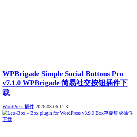
WPBrigade Simple Social Buttons Pro
v7.1.0 WPBrigade 简易社交按钮插件下
载
WordPress 插件
2026-08-06
11
3