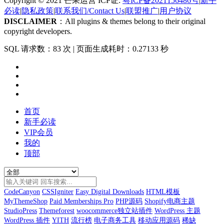
Copyright © 2021 芒果运营 ICP证:
粤ICP备2021156486号
|
新手
必读
|
隐私政策
|
联系我们/Contact Us
|
联盟推广
|
用户协议
DISCLAIMER
：All plugins & themes belong to their original
copyright developers.
SQL 请求数：83 次
|
页面生成耗时：0.27133 秒
首页
新手必读
VIP会员
我的
顶部
CodeCanyon
CSSIgniter
Easy Digital Downloads
HTML模板
MyThemeShop
Paid Memberships Pro
PHP源码
Shopify电商主题
StudioPress
Themeforest
woocommerce独立站插件
WordPress 主题
WordPress 插件
YITH
流行榜
电子商务工具
移动应用源码
稀缺