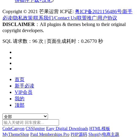
份插件下载+汉化
》
Copyright © 2021 芒果运营 ICP证:
粤ICP备2021156486号
|
新手
必读
|
隐私政策
|
联系我们/Contact Us
|
联盟推广
|
用户协议
DISCLAIMER
：All plugins & themes belong to their original
copyright developers.
SQL 请求数：96 次
|
页面生成耗时：0.26770 秒
首页
新手必读
VIP会员
我的
顶部
CodeCanyon
CSSIgniter
Easy Digital Downloads
HTML模板
MyThemeShop
Paid Memberships Pro
PHP源码
Shopify电商主题