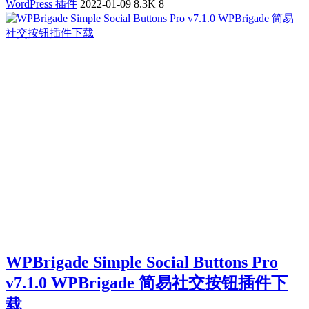
WordPress 插件
2022-01-09
8.3K
8
WPBrigade Simple Social Buttons Pro
v7.1.0 WPBrigade 简易社交按钮插件下
载