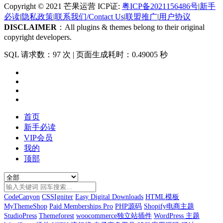
Copyright © 2021 芒果运营 ICP证:
粤ICP备2021156486号
|
新手
必读
|
隐私政策
|
联系我们/Contact Us
|
联盟推广
|
用户协议
DISCLAIMER
：All plugins & themes belong to their original
copyright developers.
SQL 请求数：97 次
|
页面生成耗时：0.49005 秒
首页
新手必读
VIP会员
我的
顶部
CodeCanyon
CSSIgniter
Easy Digital Downloads
HTML模板
MyThemeShop
Paid Memberships Pro
PHP源码
Shopify电商主题
StudioPress
Themeforest
woocommerce独立站插件
WordPress 主题