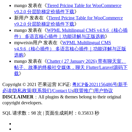
mango
发表在《
Tiered Pricing Table for WooCommerce
v9.2.0 分层阶梯定价插件下载
》
新用户
发表在《
Tiered Pricing Table for WooCommerce
v9.2.0 分层阶梯定价插件下载
》
mango
发表在《
WPML Multilingual CMS v4.9.6（核心插
件） 多语言核心插件｜功能详解与正版选购
》
mpweixin用户
发表在《
WPML Multilingual CMS
v4.9.6（核心插件） 多语言核心插件｜功能详解与正版
选购
》
mango
发表在《
Chatter ( 27 January 2026) 带有聊天室、
帖子、故事的终极社交媒体，聊天 Flutter/Laravel源码下
载
》
Copyright © 2021 芒果运营 ICP证:
粤ICP备2021156486号
|
新手
必读
|
隐私政策
|
联系我们/Contact Us
|
联盟推广
|
用户协议
DISCLAIMER
：All plugins & themes belong to their original
copyright developers.
SQL 请求数：98 次
|
页面生成耗时：0.35833 秒