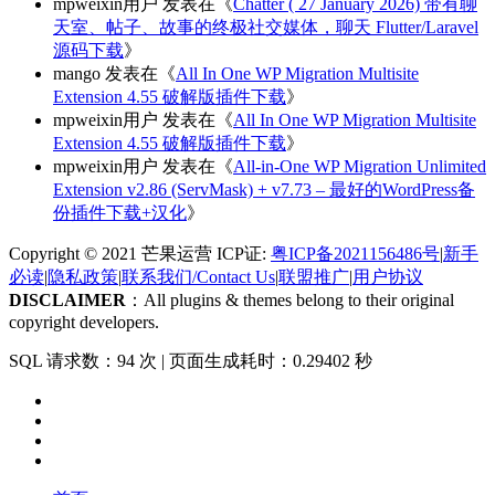
mpweixin用户
发表在《
Chatter ( 27 January 2026) 带有聊
天室、帖子、故事的终极社交媒体，聊天 Flutter/Laravel
源码下载
》
mango
发表在《
All In One WP Migration Multisite
Extension 4.55 破解版插件下载
》
mpweixin用户
发表在《
All In One WP Migration Multisite
Extension 4.55 破解版插件下载
》
mpweixin用户
发表在《
All-in-One WP Migration Unlimited
Extension v2.86 (ServMask) + v7.73 – 最好的WordPress备
份插件下载+汉化
》
Copyright © 2021 芒果运营 ICP证:
粤ICP备2021156486号
|
新手
必读
|
隐私政策
|
联系我们/Contact Us
|
联盟推广
|
用户协议
DISCLAIMER
：All plugins & themes belong to their original
copyright developers.
SQL 请求数：94 次
|
页面生成耗时：0.29402 秒