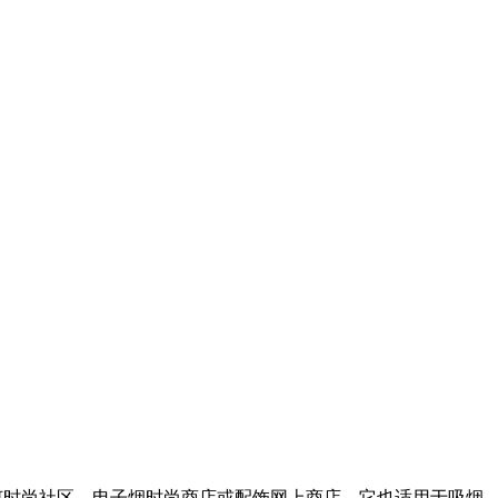
该主题可以适合任何时尚社区、电子烟时尚商店或配饰网上商店。它也适用于吸烟