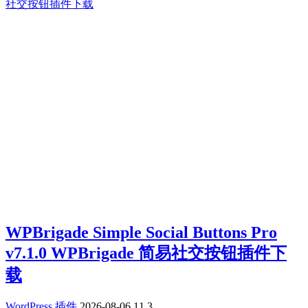
WPBrigade Simple Social Buttons Pro
v7.1.0 WPBrigade 简易社交按钮插件下
载
WordPress 插件
2026-08-06
11
3