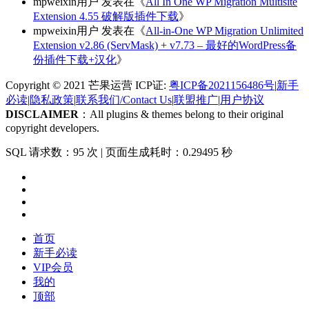
mpweixin用户
发表在《
All In One WP Migration Multisite
Extension 4.55 破解版插件下载
》
mpweixin用户
发表在《
All-in-One WP Migration Unlimited
Extension v2.86 (ServMask) + v7.73 – 最好的WordPress备
份插件下载+汉化
》
Copyright © 2021 芒果运营 ICP证:
粤ICP备2021156486号
|
新手
必读
|
隐私政策
|
联系我们/Contact Us
|
联盟推广
|
用户协议
DISCLAIMER
：All plugins & themes belong to their original
copyright developers.
SQL 请求数：95 次
|
页面生成耗时：0.29495 秒
首页
新手必读
VIP会员
我的
顶部