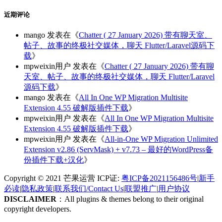
近期评论
mango
发表在《
Chatter ( 27 January 2026) 带有聊天室、
帖子、故事的终极社交媒体，聊天 Flutter/Laravel源码下
载
》
mpweixin用户
发表在《
Chatter ( 27 January 2026) 带有聊
天室、帖子、故事的终极社交媒体，聊天 Flutter/Laravel
源码下载
》
mango
发表在《
All In One WP Migration Multisite
Extension 4.55 破解版插件下载
》
mpweixin用户
发表在《
All In One WP Migration Multisite
Extension 4.55 破解版插件下载
》
mpweixin用户
发表在《
All-in-One WP Migration Unlimited
Extension v2.86 (ServMask) + v7.73 – 最好的WordPress备
份插件下载+汉化
》
Copyright © 2021 芒果运营 ICP证:
粤ICP备2021156486号
|
新手
必读
|
隐私政策
|
联系我们/Contact Us
|
联盟推广
|
用户协议
DISCLAIMER
：All plugins & themes belong to their original
copyright developers.