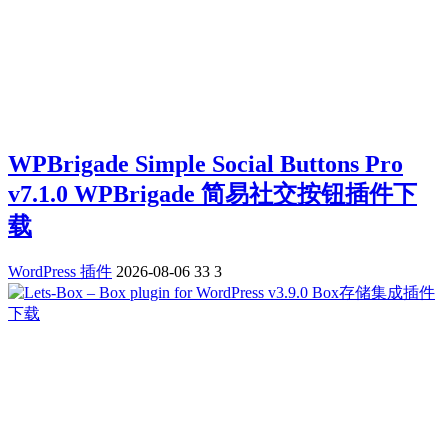
WPBrigade Simple Social Buttons Pro
v7.1.0 WPBrigade 简易社交按钮插件下
载
WordPress 插件
2026-08-06
33
3