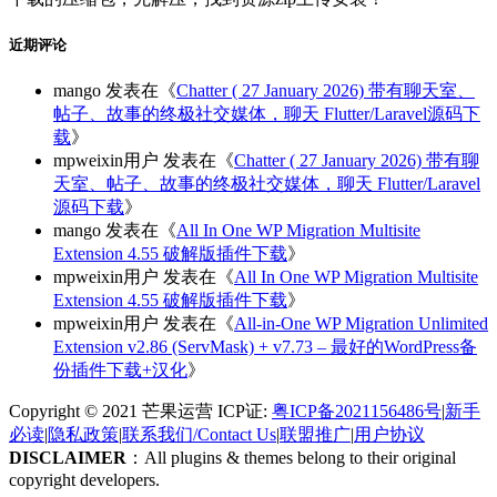
近期评论
mango
发表在《
Chatter ( 27 January 2026) 带有聊天室、
帖子、故事的终极社交媒体，聊天 Flutter/Laravel源码下
载
》
mpweixin用户
发表在《
Chatter ( 27 January 2026) 带有聊
天室、帖子、故事的终极社交媒体，聊天 Flutter/Laravel
源码下载
》
mango
发表在《
All In One WP Migration Multisite
Extension 4.55 破解版插件下载
》
mpweixin用户
发表在《
All In One WP Migration Multisite
Extension 4.55 破解版插件下载
》
mpweixin用户
发表在《
All-in-One WP Migration Unlimited
Extension v2.86 (ServMask) + v7.73 – 最好的WordPress备
份插件下载+汉化
》
Copyright © 2021 芒果运营 ICP证:
粤ICP备2021156486号
|
新手
必读
|
隐私政策
|
联系我们/Contact Us
|
联盟推广
|
用户协议
DISCLAIMER
：All plugins & themes belong to their original
copyright developers.