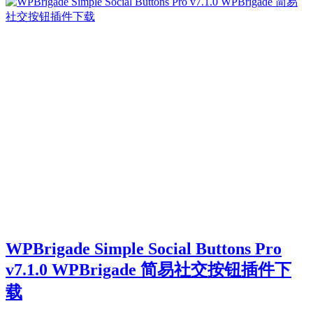
WPBrigade Simple Social Buttons Pro
v7.1.0 WPBrigade 简易社交按钮插件下
载