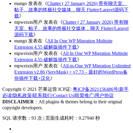
mango
发表在《
Chatter ( 27 January 2026) 带有聊天室、
帖子、故事的终极社交媒体，聊天 Flutter/Laravel源码下
载
》
mpweixin用户
发表在《
Chatter ( 27 January 2026) 带有聊
天室、帖子、故事的终极社交媒体，聊天 Flutter/Laravel
源码下载
》
mango
发表在《
All In One WP Migration Multisite
Extension 4.55 破解版插件下载
》
mpweixin用户
发表在《
All In One WP Migration Multisite
Extension 4.55 破解版插件下载
》
mpweixin用户
发表在《
All-in-One WP Migration Unlimited
Extension v2.86 (ServMask) + v7.73 – 最好的WordPress备
份插件下载+汉化
》
Copyright © 2021 芒果运营 ICP证:
粤ICP备2021156486号
|
新手
必读
|
隐私政策
|
联系我们/Contact Us
|
联盟推广
|
用户协议
DISCLAIMER
：All plugins & themes belong to their original
copyright developers.
SQL 请求数：93 次
|
页面生成耗时：0.27940 秒