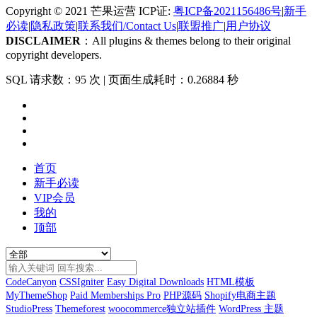
Copyright © 2021 芒果运营 ICP证:
粤ICP备2021156486号
|
新手
必读
|
隐私政策
|
联系我们/Contact Us
|
联盟推广
|
用户协议
DISCLAIMER
：All plugins & themes belong to their original
copyright developers.
SQL 请求数：95 次
|
页面生成耗时：0.26884 秒
首页
新手必读
VIP会员
我的
顶部
CodeCanyon
CSSIgniter
Easy Digital Downloads
HTML模板
MyThemeShop
Paid Memberships Pro
PHP源码
Shopify电商主题
StudioPress
Themeforest
woocommerce独立站插件
WordPress 主题