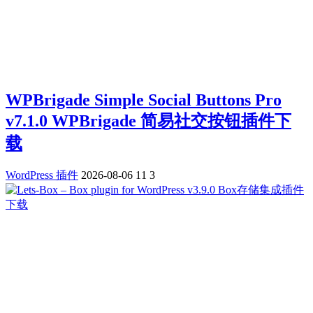
WPBrigade Simple Social Buttons Pro
v7.1.0 WPBrigade 简易社交按钮插件下
载
WordPress 插件
2026-08-06
11
3