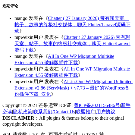
近期评论
mango
发表在《
Chatter ( 27 January 2026) 带有聊天室、
帖子、故事的终极社交媒体，聊天 Flutter/Laravel源码下
载
》
mpweixin用户
发表在《
Chatter ( 27 January 2026) 带有聊
天室、帖子、故事的终极社交媒体，聊天 Flutter/Laravel
源码下载
》
mango
发表在《
All In One WP Migration Multisite
Extension 4.55 破解版插件下载
》
mpweixin用户
发表在《
All In One WP Migration Multisite
Extension 4.55 破解版插件下载
》
mpweixin用户
发表在《
All-in-One WP Migration Unlimited
Extension v2.86 (ServMask) + v7.73 – 最好的WordPress备
份插件下载+汉化
》
Copyright © 2021 芒果运营 ICP证:
粤ICP备2021156486号
|
新手
必读
|
隐私政策
|
联系我们/Contact Us
|
联盟推广
|
用户协议
DISCLAIMER
：All plugins & themes belong to their original
copyright developers.
SQL 请求数：101 次
|
页面生成耗时：0.28781 秒