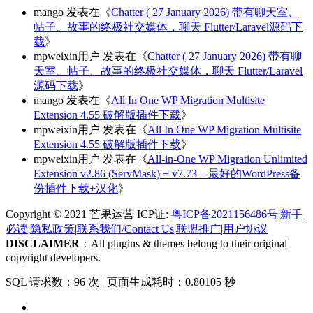
mango
发表在《
Chatter ( 27 January 2026) 带有聊天室、
帖子、故事的终极社交媒体，聊天 Flutter/Laravel源码下
载
》
mpweixin用户
发表在《
Chatter ( 27 January 2026) 带有聊
天室、帖子、故事的终极社交媒体，聊天 Flutter/Laravel
源码下载
》
mango
发表在《
All In One WP Migration Multisite
Extension 4.55 破解版插件下载
》
mpweixin用户
发表在《
All In One WP Migration Multisite
Extension 4.55 破解版插件下载
》
mpweixin用户
发表在《
All-in-One WP Migration Unlimited
Extension v2.86 (ServMask) + v7.73 – 最好的WordPress备
份插件下载+汉化
》
Copyright © 2021 芒果运营 ICP证:
粤ICP备2021156486号
|
新手
必读
|
隐私政策
|
联系我们/Contact Us
|
联盟推广
|
用户协议
DISCLAIMER
：All plugins & themes belong to their original
copyright developers.
SQL 请求数：96 次
|
页面生成耗时：0.80105 秒