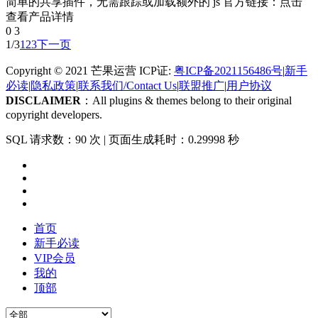
简单的共享插件，无需跟踪或加载额外的 js 官方链接：点击
查看产品详情
0
3
1/3
1
2
3
下一页
Copyright © 2021 芒果运营 ICP证:
粤ICP备2021156486号
|
新手
必读
|
隐私政策
|
联系我们/Contact Us
|
联盟推广
|
用户协议
DISCLAIMER
：All plugins & themes belong to their original
copyright developers.
SQL 请求数：90 次
|
页面生成耗时：0.29998 秒
首页
新手必读
VIP会员
我的
顶部