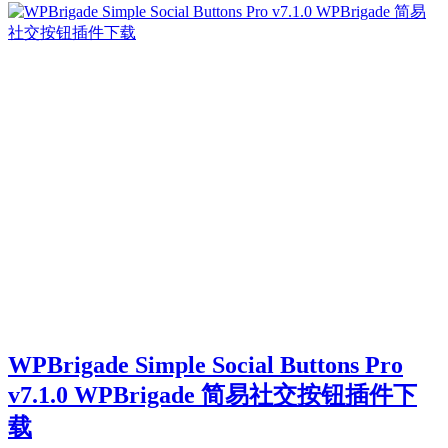
WPBrigade Simple Social Buttons Pro
v7.1.0 WPBrigade 简易社交按钮插件下
载