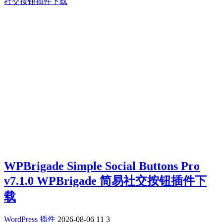
WPBrigade Simple Social Buttons Pro
v7.1.0 WPBrigade 简易社交按钮插件下
载
WordPress 插件
2026-08-06
11
3