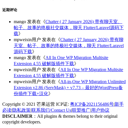
近期评论
mango
发表在《
Chatter ( 27 January 2026) 带有聊天室、
帖子、故事的终极社交媒体，聊天 Flutter/Laravel源码下
载
》
mpweixin用户
发表在《
Chatter ( 27 January 2026) 带有聊
天室、帖子、故事的终极社交媒体，聊天 Flutter/Laravel
源码下载
》
mango
发表在《
All In One WP Migration Multisite
Extension 4.55 破解版插件下载
》
mpweixin用户
发表在《
All In One WP Migration Multisite
Extension 4.55 破解版插件下载
》
mpweixin用户
发表在《
All-in-One WP Migration Unlimited
Extension v2.86 (ServMask) + v7.73 – 最好的WordPress备
份插件下载+汉化
》
Copyright © 2021 芒果运营 ICP证:
粤ICP备2021156486号
|
新手
必读
|
隐私政策
|
联系我们/Contact Us
|
联盟推广
|
用户协议
DISCLAIMER
：All plugins & themes belong to their original
copyright developers.