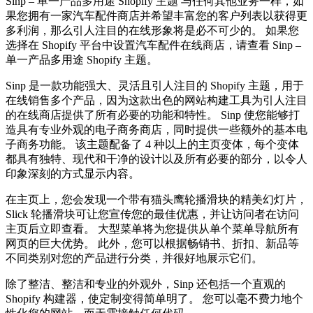
Sinp – 单一产品多用途 Shopify 主题 与任何其他业务一样，如
果您拥有一家汽车配件商店并希望丰富您的客户列表以获得更
多利润，那么引人注目的在线形象将是必不可少的。 如果您
选择在 Shopify 平台中设置汽车配件在线商店，请查看 Sinp –
单一产品多用途 Shopify 主题。
Sinp 是一款功能强大、灵活且引人注目的 Shopify 主题，用于
在线销售多个产品，因为这款出色的网站构建工具为引人注目
的在线商店提供了所有必要的功能和特性。 Sinp 使您能够打
造具有专业外观的电子商务商店，同时提供一些额外的基本电
子商务功能。 该主题配备了 4 种以上的主页变体，每个变体
都具有独特、现代和干净的设计以及所有必要的部分，以令人
印​​象深刻的方式显示内容。
在主页上，您会发现一个带有猫头鹰轮播滑块的精美幻灯片，
Slick 轮播滑块可让您宣传您的最佳优惠，并让访问者在访问
主页后立即查看。 大型菜单将为您提供从单个菜单导航所有
网页的巨大优势。 此外，您可以根据畅销书、折扣、新品等
不同类别对您的产品进行分类，并很好地展示它们。
除了整洁、整洁和专业的外观外，Sinp 还包括一个直观的
Shopify 构建器，使定制变得简单明了。 您可以毫不费力地个