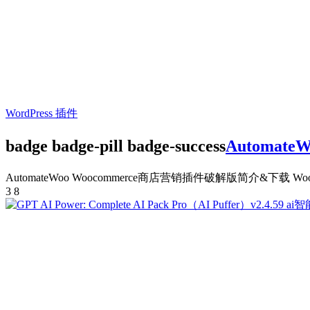
WordPress 插件
badge badge-pill badge-success
Automate
AutomateWoo Woocommerce商店营销插件破解版简介&下载 WooC
3
8