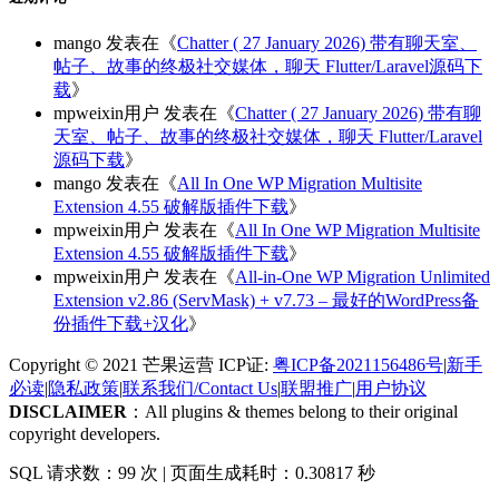
mango
发表在《
Chatter ( 27 January 2026) 带有聊天室、
帖子、故事的终极社交媒体，聊天 Flutter/Laravel源码下
载
》
mpweixin用户
发表在《
Chatter ( 27 January 2026) 带有聊
天室、帖子、故事的终极社交媒体，聊天 Flutter/Laravel
源码下载
》
mango
发表在《
All In One WP Migration Multisite
Extension 4.55 破解版插件下载
》
mpweixin用户
发表在《
All In One WP Migration Multisite
Extension 4.55 破解版插件下载
》
mpweixin用户
发表在《
All-in-One WP Migration Unlimited
Extension v2.86 (ServMask) + v7.73 – 最好的WordPress备
份插件下载+汉化
》
Copyright © 2021 芒果运营 ICP证:
粤ICP备2021156486号
|
新手
必读
|
隐私政策
|
联系我们/Contact Us
|
联盟推广
|
用户协议
DISCLAIMER
：All plugins & themes belong to their original
copyright developers.
SQL 请求数：99 次
|
页面生成耗时：0.30817 秒