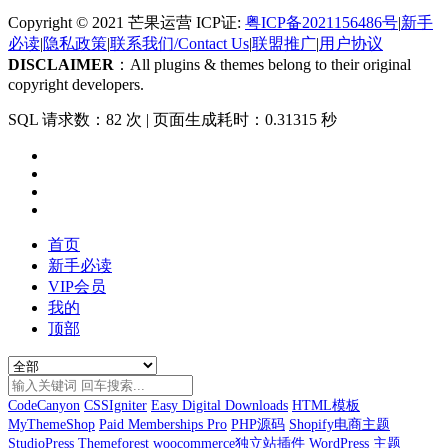
Copyright © 2021 芒果运营 ICP证:
粤ICP备2021156486号
|
新手
必读
|
隐私政策
|
联系我们/Contact Us
|
联盟推广
|
用户协议
DISCLAIMER
：All plugins & themes belong to their original
copyright developers.
SQL 请求数：82 次
|
页面生成耗时：0.31315 秒
首页
新手必读
VIP会员
我的
顶部
CodeCanyon
CSSIgniter
Easy Digital Downloads
HTML模板
MyThemeShop
Paid Memberships Pro
PHP源码
Shopify电商主题
StudioPress
Themeforest
woocommerce独立站插件
WordPress 主题