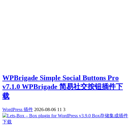
WPBrigade Simple Social Buttons Pro
v7.1.0 WPBrigade 简易社交按钮插件下
载
WordPress 插件
2026-08-06
11
3