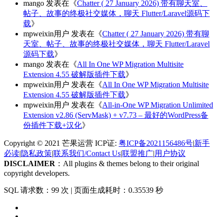
mango
发表在《
Chatter ( 27 January 2026) 带有聊天室、
帖子、故事的终极社交媒体，聊天 Flutter/Laravel源码下
载
》
mpweixin用户
发表在《
Chatter ( 27 January 2026) 带有聊
天室、帖子、故事的终极社交媒体，聊天 Flutter/Laravel
源码下载
》
mango
发表在《
All In One WP Migration Multisite
Extension 4.55 破解版插件下载
》
mpweixin用户
发表在《
All In One WP Migration Multisite
Extension 4.55 破解版插件下载
》
mpweixin用户
发表在《
All-in-One WP Migration Unlimited
Extension v2.86 (ServMask) + v7.73 – 最好的WordPress备
份插件下载+汉化
》
Copyright © 2021 芒果运营 ICP证:
粤ICP备2021156486号
|
新手
必读
|
隐私政策
|
联系我们/Contact Us
|
联盟推广
|
用户协议
DISCLAIMER
：All plugins & themes belong to their original
copyright developers.
SQL 请求数：99 次
|
页面生成耗时：0.35539 秒