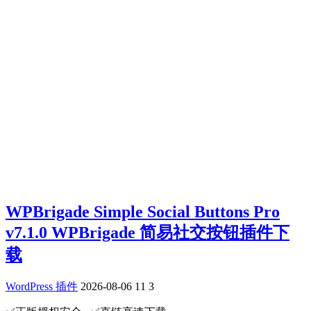
WPBrigade Simple Social Buttons Pro
v7.1.0 WPBrigade 简易社交按钮插件下
载
WordPress 插件
2026-08-06
11
3