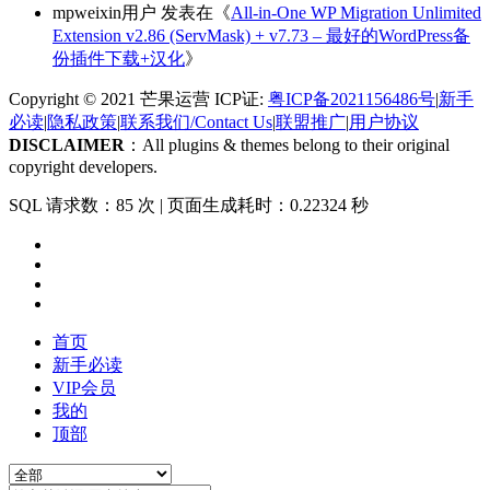
mpweixin用户
发表在《
All-in-One WP Migration Unlimited
Extension v2.86 (ServMask) + v7.73 – 最好的WordPress备
份插件下载+汉化
》
Copyright © 2021 芒果运营 ICP证:
粤ICP备2021156486号
|
新手
必读
|
隐私政策
|
联系我们/Contact Us
|
联盟推广
|
用户协议
DISCLAIMER
：All plugins & themes belong to their original
copyright developers.
SQL 请求数：85 次
|
页面生成耗时：0.22324 秒
首页
新手必读
VIP会员
我的
顶部