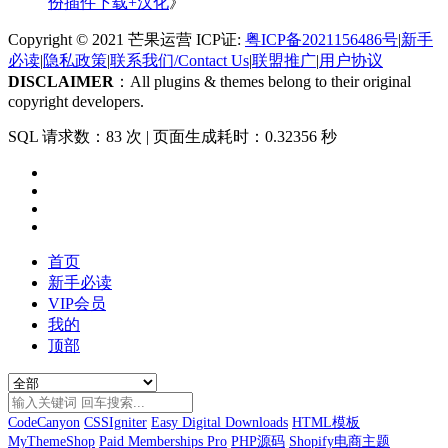
份插件下载+汉化
》
Copyright © 2021 芒果运营 ICP证:
粤ICP备2021156486号
|
新手
必读
|
隐私政策
|
联系我们/Contact Us
|
联盟推广
|
用户协议
DISCLAIMER
：All plugins & themes belong to their original
copyright developers.
SQL 请求数：83 次
|
页面生成耗时：0.32356 秒
首页
新手必读
VIP会员
我的
顶部
CodeCanyon
CSSIgniter
Easy Digital Downloads
HTML模板
MyThemeShop
Paid Memberships Pro
PHP源码
Shopify电商主题