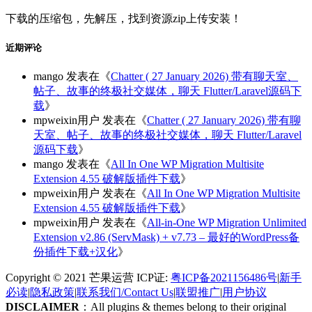
下载的压缩包，先解压，找到资源zip上传安装！
近期评论
mango
发表在《
Chatter ( 27 January 2026) 带有聊天室、
帖子、故事的终极社交媒体，聊天 Flutter/Laravel源码下
载
》
mpweixin用户
发表在《
Chatter ( 27 January 2026) 带有聊
天室、帖子、故事的终极社交媒体，聊天 Flutter/Laravel
源码下载
》
mango
发表在《
All In One WP Migration Multisite
Extension 4.55 破解版插件下载
》
mpweixin用户
发表在《
All In One WP Migration Multisite
Extension 4.55 破解版插件下载
》
mpweixin用户
发表在《
All-in-One WP Migration Unlimited
Extension v2.86 (ServMask) + v7.73 – 最好的WordPress备
份插件下载+汉化
》
Copyright © 2021 芒果运营 ICP证:
粤ICP备2021156486号
|
新手
必读
|
隐私政策
|
联系我们/Contact Us
|
联盟推广
|
用户协议
DISCLAIMER
：All plugins & themes belong to their original