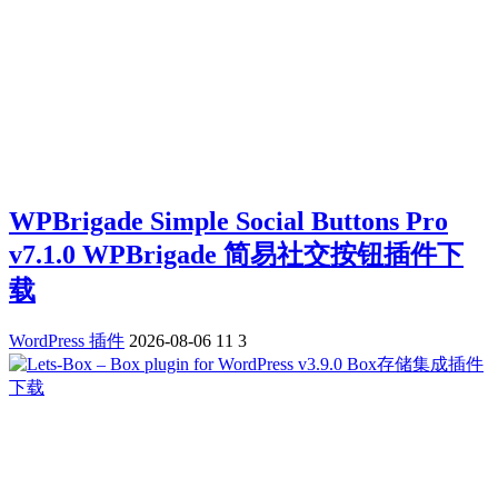
WPBrigade Simple Social Buttons Pro
v7.1.0 WPBrigade 简易社交按钮插件下
载
WordPress 插件
2026-08-06
11
3