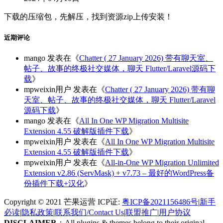
下载的压缩包，先解压，找到资源zip上传安装！
近期评论
mango
发表在《
Chatter ( 27 January 2026) 带有聊天室、
帖子、故事的终极社交媒体，聊天 Flutter/Laravel源码下
载
》
mpweixin用户
发表在《
Chatter ( 27 January 2026) 带有聊
天室、帖子、故事的终极社交媒体，聊天 Flutter/Laravel
源码下载
》
mango
发表在《
All In One WP Migration Multisite
Extension 4.55 破解版插件下载
》
mpweixin用户
发表在《
All In One WP Migration Multisite
Extension 4.55 破解版插件下载
》
mpweixin用户
发表在《
All-in-One WP Migration Unlimited
Extension v2.86 (ServMask) + v7.73 – 最好的WordPress备
份插件下载+汉化
》
Copyright © 2021 芒果运营 ICP证:
粤ICP备2021156486号
|
新手
必读
|
隐私政策
|
联系我们/Contact Us
|
联盟推广
|
用户协议
DISCLAIMER
：All plugins & themes belong to their original