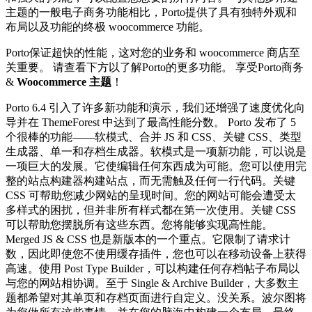
主题的一般电子商务功能相比，Porto提供了具有独特外观和
布局以及功能的终极 woocommerce 功能。
Porto保证超快的性能，这对您的业务和 woocommerce 商店至
关重要。 请查看下方以了解Porto的更多功能。 享受Porto商务
&
Woocommerce 主题
！
Porto 6.4 引入了许多新功能和演示，我们还增强了速度优化向
导并在 ThemeForest 中达到了最高性能分数。 Porto 发布了 5
个很棒的功能——软模式、合并 JS 和 CSS、关键 CSS、类型
生成器、单一和存档生成器。软模式是一项新功能，可以说是
一项巨大的发展。它使编辑任何东西成为可能。您可以使用完
整的站点构建器构建站点，而无需触及任何一行代码。关键
CSS 可帮助您减少网站的呈现时间。您的网站可能会遭受太
多样式的困扰，但并非所有样式都在第一次使用。关键 CSS
可以帮助您摆脱所有这些东西。您将能够实现高性能。
Merged JS & CSS 也是新版本的一个重点。它限制了请求计
数，因此即使您不使用缓存插件，您也可以在移动设备上获得
高速。使用 Post Type Builder，可以构建任何存档帖子布局以
与您的网站相协调。至于 Single & Archive Builder，大多数主
题都希望对其单页和存档页面进行自定义。没关系。波尔图将