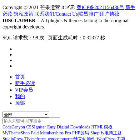
Copyright © 2021 芒果运营 ICP证:
粤ICP备2021156486号
|
新手
必读
|
隐私政策
|
联系我们/Contact Us
|
联盟推广
|
用户协议
DISCLAIMER
：All plugins & themes belong to their original
copyright developers.
SQL 请求数：98 次
|
页面生成耗时：0.32377 秒
首页
新手必读
VIP会员
我的
顶部
CodeCanyon
CSSIgniter
Easy Digital Downloads
HTML模板
MyThemeShop
Paid Memberships Pro
PHP源码
Shopify电商主题
StudioPress
Themeforest
woocommerce独立站插件
WordPress 主题