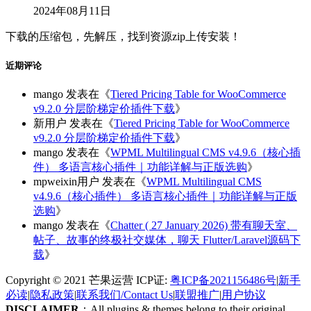
2024年08月11日
下载的压缩包，先解压，找到资源zip上传安装！
近期评论
mango
发表在《
Tiered Pricing Table for WooCommerce
v9.2.0 分层阶梯定价插件下载
》
新用户
发表在《
Tiered Pricing Table for WooCommerce
v9.2.0 分层阶梯定价插件下载
》
mango
发表在《
WPML Multilingual CMS v4.9.6（核心插
件） 多语言核心插件｜功能详解与正版选购
》
mpweixin用户
发表在《
WPML Multilingual CMS
v4.9.6（核心插件） 多语言核心插件｜功能详解与正版
选购
》
mango
发表在《
Chatter ( 27 January 2026) 带有聊天室、
帖子、故事的终极社交媒体，聊天 Flutter/Laravel源码下
载
》
Copyright © 2021 芒果运营 ICP证:
粤ICP备2021156486号
|
新手
必读
|
隐私政策
|
联系我们/Contact Us
|
联盟推广
|
用户协议
DISCLAIMER
：All plugins & themes belong to their original