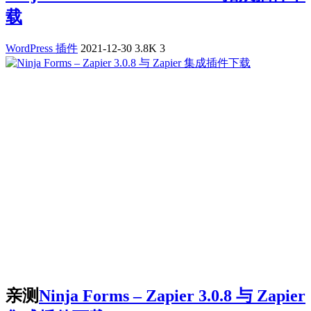
载
WordPress 插件
2021-12-30
3.8K
3
亲测
Ninja Forms – Zapier 3.0.8 与 Zapier