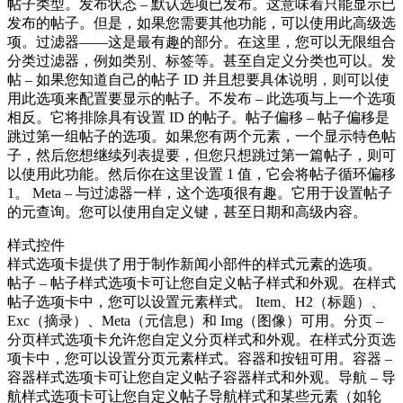
帖子类型。发布状态 – 默认选项已发布。这意味着只能显示已
发布的帖子。但是，如果您需要其他功能，可以使用此高级选
项。过滤器——这是最有趣的部分。在这里，您可以无限组合
分类过滤器，例如类别、标签等。甚至自定义分类也可以。发
帖 – 如果您知道自己的帖子 ID 并且想要具体说明，则可以使
用此选项来配置要显示的帖子。不发布 – 此选项与上一个选项
相反。它将排除具有设置 ID 的帖子。帖子偏移 – 帖子偏移是
跳过第一组帖子的选项。如果您有两个元素，一个显示特色帖
子，然后您想继续列表提要，但您只想跳过第一篇帖子，则可
以使用此功能。然后你在这里设置 1 值，它会将帖子循环偏移
1。 Meta – 与过滤器一样，这个选项很有趣。它用于设置帖子
的元查询。您可以使用自定义键，甚至日期和高级内容。
样式控件
样式选项卡提供了用于制作新闻小部件的样式元素的选项。
帖子 – 帖子样式选项卡可让您自定义帖子样式和外观。在样式
帖子选项卡中，您可以设置元素样式。 Item、H2（标题）、
Exc（摘录）、Meta（元信息）和 Img（图像）可用。分页 –
分页样式选项卡允许您自定义分页样式和外观。在样式分页选
项卡中，您可以设置分页元素样式。容器和按钮可用。容器 –
容器样式选项卡可让您自定义帖子容器样式和外观。导航 – 导
航样式选项卡可让您自定义帖子导航样式和某些元素（如轮