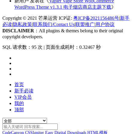
新用户
发表在《
Vapier Vape Store WooCommerce
WordPress Theme v1.3.1 电子烟店商店主题下载
》
Copyright © 2021 芒果运营 ICP证:
粤ICP备2021156486号
|
新手
必读
|
隐私政策
|
联系我们/Contact Us
|
联盟推广
|
用户协议
DISCLAIMER
：All plugins & themes belong to their original
copyright developers.
SQL 请求数：95 次
|
页面生成耗时：0.32467 秒
首页
新手必读
VIP会员
我的
顶部
CodeCanyon
CSSIgniter
Easy Digital Downloads
HTML模板