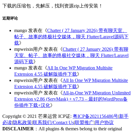
下载的压缩包，先解压，找到资源zip上传安装！
近期评论
mango
发表在《
Chatter ( 27 January 2026) 带有聊天室、
帖子、故事的终极社交媒体，聊天 Flutter/Laravel源码下
载
》
mpweixin用户
发表在《
Chatter ( 27 January 2026) 带有聊
天室、帖子、故事的终极社交媒体，聊天 Flutter/Laravel
源码下载
》
mango
发表在《
All In One WP Migration Multisite
Extension 4.55 破解版插件下载
》
mpweixin用户
发表在《
All In One WP Migration Multisite
Extension 4.55 破解版插件下载
》
mpweixin用户
发表在《
All-in-One WP Migration Unlimited
Extension v2.86 (ServMask) + v7.73 – 最好的WordPress备
份插件下载+汉化
》
Copyright © 2021 芒果运营 ICP证:
粤ICP备2021156486号
|
新手
必读
|
隐私政策
|
联系我们/Contact Us
|
联盟推广
|
用户协议
DISCLAIMER
：All plugins & themes belong to their original