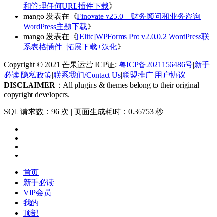
和管理任何URL插件下载
》
mango
发表在《
Finovate v25.0 – 财务顾问和业务咨询
WordPress主题下载
》
mango
发表在《
[Elite]WPForms Pro v2.0.0.2 WordPress联
系表格插件+拓展下载+汉化
》
Copyright © 2021 芒果运营 ICP证:
粤ICP备2021156486号
|
新手
必读
|
隐私政策
|
联系我们/Contact Us
|
联盟推广
|
用户协议
DISCLAIMER
：All plugins & themes belong to their original
copyright developers.
SQL 请求数：96 次
|
页面生成耗时：0.36753 秒
首页
新手必读
VIP会员
我的
顶部